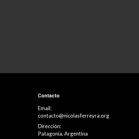
Gallery
Por
NicoAdmin
junio 26, 2019
Deja un co
Contacto
Email:
contacto@nicolasferreyra.org
Dirección:
Patagonia, Argentina