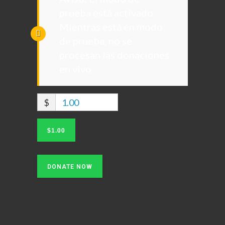
prueba está activado.
Mientras está en modo
de prueba, no se
procesan las donaciones
en vivo.
$
1.00
$1.00
DONATE NOW