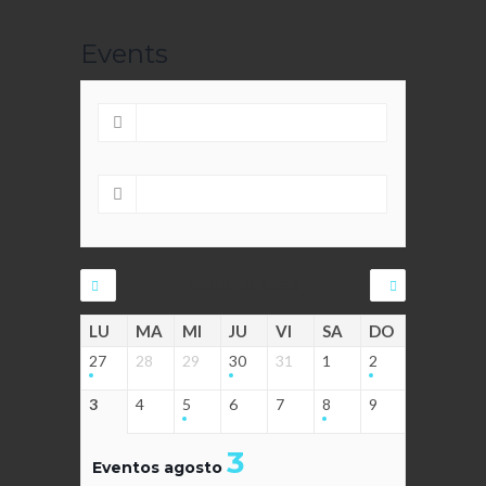
Events
AGOSTO 2026
LU
MA
MI
JU
VI
SA
DO
27
28
29
30
31
1
2
3
4
5
6
7
8
9
3
Eventos agosto