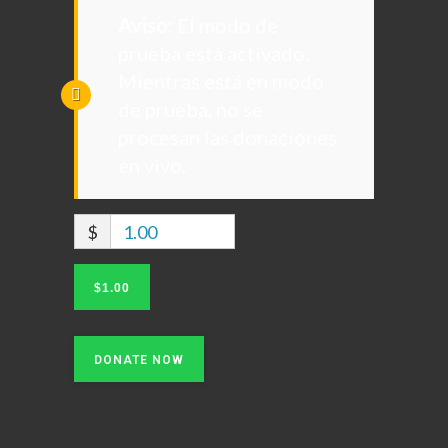
Aviso:
El modo de
prueba está activado.
Mientras está en modo
de prueba, no se
procesan las donaciones
en vivo.
$
1.00
$1.00
DONATE NOW