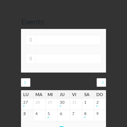
Events
AGOSTO 2026
LU
MA
MI
JU
VI
SA
DO
27
28
29
30
31
1
2
3
4
5
6
7
8
9