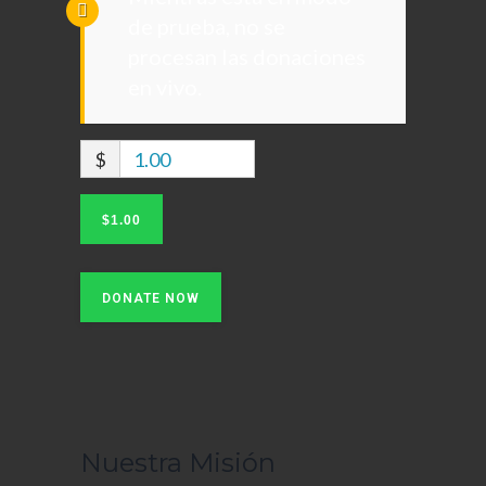
de prueba, no se
procesan las donaciones
en vivo.
$
1.00
$1.00
DONATE NOW
Nuestra Misión