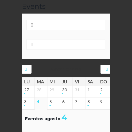
Events
AGOSTO 2026
LU
MA
MI
JU
VI
SA
DO
27
28
29
30
31
1
2
3
4
5
6
7
8
9
4
Eventos agosto